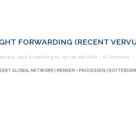
IGHT FORWARDING (RECENT VERV
gement
,
sales & marketing
by
Jos van den Brule
0 Comments
EERT GLOBAL NETWORK | MENSEN + PROCESSEN | ROTTERDAM