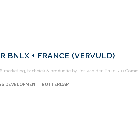
R BNLX + FRANCE (VERVULD)
 & marketing
,
techniek & productie
by
Jos van den Brule
0 Comm
ESS DEVELOPMENT | ROTTERDAM