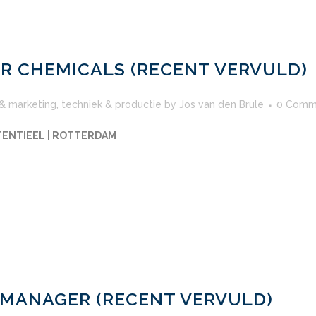
R CHEMICALS (RECENT VERVULD)
 & marketing
,
techniek & productie
by
Jos van den Brule
0 Comm
TENTIEEL | ROTTERDAM
 MANAGER (RECENT VERVULD)