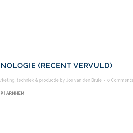
NOLOGIE (RECENT VERVULD)
rketing
,
techniek & productie
by
Jos van den Brule
0 Comment
P | ARNHEM