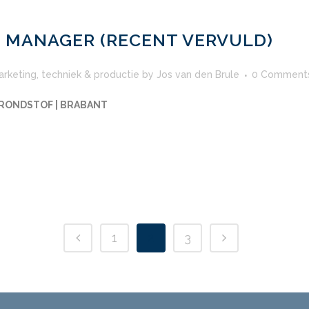
T MANAGER (RECENT VERVULD)
arketing
,
techniek & productie
by
Jos van den Brule
0 Comment
GRONDSTOF | BRABANT
1
2
3