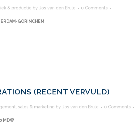
iek & productie
by
Jos van den Brule
0 Comments
TTERDAM-GORINCHEM
ATIONS (RECENT VERVULD)
gement
,
sales & marketing
by
Jos van den Brule
0 Comments
50 MDW