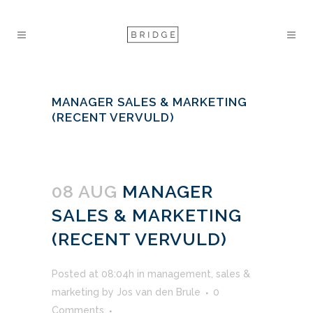
MANAGER SALES & MARKETING
(RECENT VERVULD)
08 AUG
MANAGER
SALES & MARKETING
(RECENT VERVULD)
Posted at 08:04h
in
management
,
sales &
marketing
by
Jos van den Brule
0
Comments