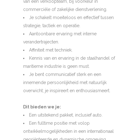
van een verkoopteam, bij voorkeur in
commerciële of zakelijke dienstverlening.
Je schakelt moeiteloos en effectief tussen
strategie, tactiek en operatie.
Aantoonbare ervaring met interne
verandertrajecten.
Affiniteit met techniek.
Kennis van en ervaring in de staalhandel of
maritieme industrie is geen must.
Je bent communicatief sterk en een
innemende persoonlijkheid met natuurlijk
overwicht; je inspireert en enthousiasmeert.
Dit bieden we je:
Een uitstekend pakket, inclusief auto.
Een fulltime positie met volop
ontwikkelmogelijkheden in een internationaal
georiënteerde en dynamische omgeving.