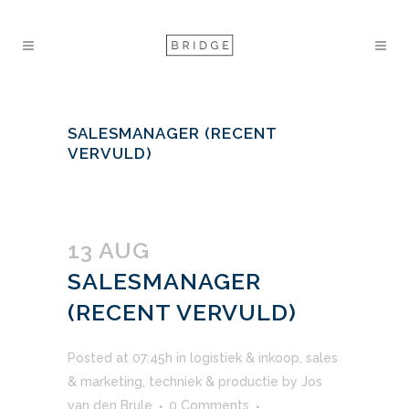
SALESMANAGER (RECENT
VERVULD)
13 AUG
SALESMANAGER
(RECENT VERVULD)
Posted at 07:45h
in
logistiek & inkoop
,
sales
& marketing
,
techniek & productie
by
Jos
van den Brule
0 Comments