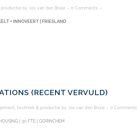
 productie
by
Jos van den Brule
0 Comments
KELT + INNOVEERT | FRIESLAND
TIONS (RECENT VERVULD)
gement
,
techniek & productie
by
Jos van den Brule
0 Comments
HOUSING | 30 FTE | GORINCHEM