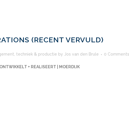
ATIONS (RECENT VERVULD)
gement
,
techniek & productie
by
Jos van den Brule
0 Comment
ONTWIKKELT + REALISEERT | MOERDIJK