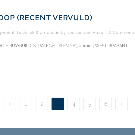
OOP (RECENT VERVULD)
gement
,
techniek & productie
by
Jos van den Brule
0 Comment
LLE BUY+BUILD-STRATEGIE | SPEND €300mio | WEST-BRABANT
1
2
3
4
5
6