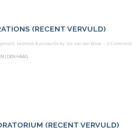
ATIONS (RECENT VERVULD)
gement
,
techniek & productie
by
Jos van den Brule
0 Comment
EN | DEN HAAG
RATORIUM (RECENT VERVULD)