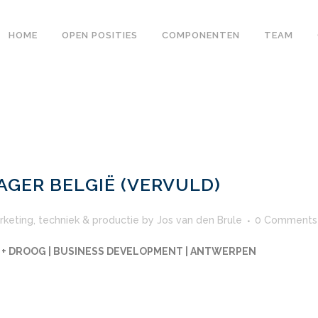
HOME
OPEN POSITIES
COMPONENTEN
TEAM
GER BELGIË (VERVULD)
rketing
,
techniek & productie
by
Jos van den Brule
0 Comments
 + DROOG | BUSINESS DEVELOPMENT | ANTWERPEN