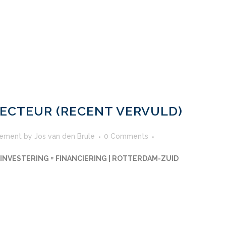
RECTEUR (RECENT VERVULD)
ement
by
Jos van den Brule
0 Comments
 INVESTERING + FINANCIERING | ROTTERDAM-ZUID