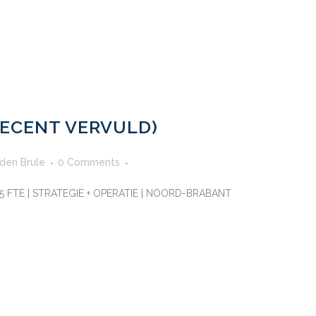
RECENT VERVULD)
 den Brule
0 Comments
45 FTE | STRATEGIE + OPERATIE | NOORD-BRABANT