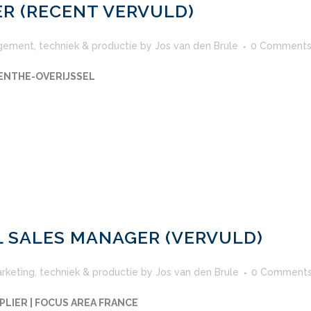
R (RECENT VERVULD)
gement
,
techniek & productie
by
Jos van den Brule
0 Comment
RENTHE-OVERIJSSEL
 SALES MANAGER (VERVULD)
arketing
,
techniek & productie
by
Jos van den Brule
0 Comment
LIER | FOCUS AREA FRANCE