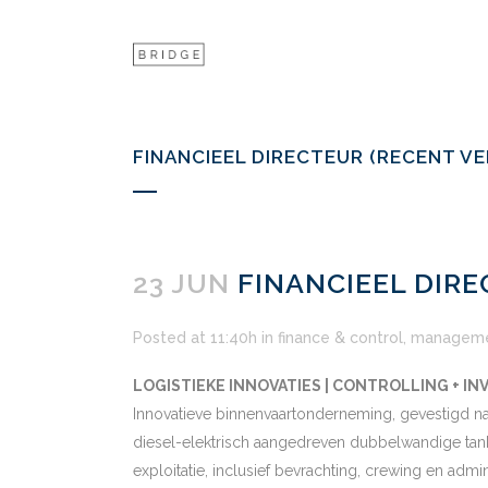
FINANCIEEL DIRECTEUR (RECENT V
23 JUN
FINANCIEEL DIRE
Posted at 11:40h
in
finance & control
,
managem
LOGISTIEKE INNOVATIES | CONTROLLING + IN
Innovatieve binnenvaartonderneming, gevestigd nab
diesel-elektrisch aangedreven dubbelwandige tank
exploitatie, inclusief bevrachting, crewing en adm