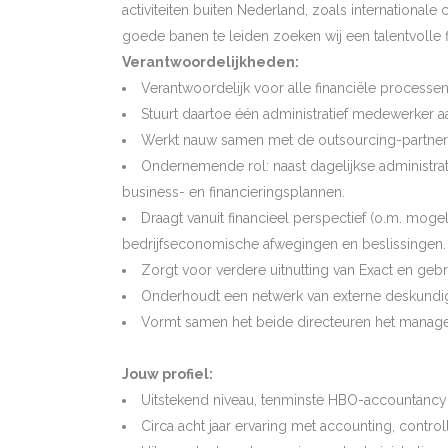
activiteiten buiten Nederland, zoals internationale 
goede banen te leiden zoeken wij een talentvolle f
Verantwoordelijkheden:
Verantwoordelijk voor alle financiële processe
Stuurt daartoe één administratief medewerker aa
Werkt nauw samen met de outsourcing-partner i
Ondernemende rol: naast dagelijkse administra
business- en financieringsplannen.
Draagt vanuit financieel perspectief (o.m. moge
bedrijfseconomische afwegingen en beslissingen.
Zorgt voor verdere uitnutting van Exact en gebru
Onderhoudt een netwerk van externe deskundigen
Vormt samen het beide directeuren het manag
Jouw profiel:
Uitstekend niveau, tenminste HBO-accountancy
Circa acht jaar ervaring met accounting, control