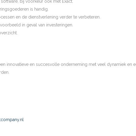
 software, bij voorkeur ook met Exact.
eringsgoederen is handig.
cessen en de dienstverlening verder te verbeteren.
voorbeeld in geval van investeringen.
verzicht.
n een innovatieve en succesvolle onderneming met veel dynamiek en 
rden.
tcompany.nl