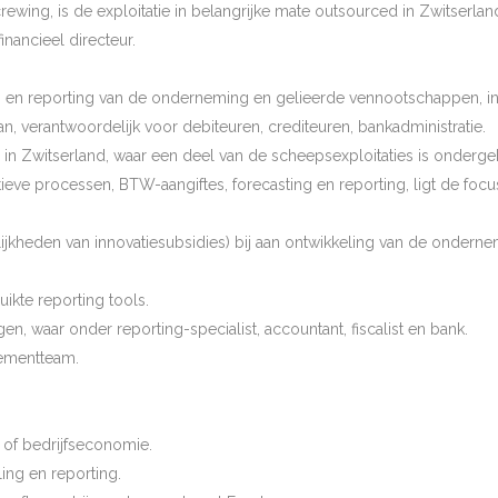
crewing, is de exploitatie in belangrijke mate outsourced in Zwitserlan
inancieel directeur.
n en reporting van de onderneming en gelieerde vennootschappen, in t
n, verantwoordelijk voor debiteuren, crediteuren, bankadministratie.
n Zwitserland, waar een deel van de scheepsexploitaties is onderge
tieve processen, BTW-aangiftes, forecasting en reporting, ligt de fo
lijkheden van innovatiesubsidies) bij aan ontwikkeling van de ondernem
ikte reporting tools.
, waar onder reporting-specialist, accountant, fiscalist en bank.
ementteam.
 of bedrijfseconomie.
ling en reporting.