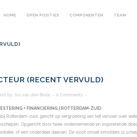
HOME
OPEN POSITIES
COMPONENTEN
TEAM
ERVULD)
CTEUR (RECENT VERVULD)
ent
by
Jos van den Brule
0 Comments
VESTERING + FINANCIERING | ROTTERDAM-ZUID
ij Rotterdam-zuid, gericht op vergroening van het vervoer over wate
schepen. Opgericht door twee ondernemende en inspirerende directeu
inistratie, of een onderdeel daarvan. De vloot omvat inmiddels 11 sche