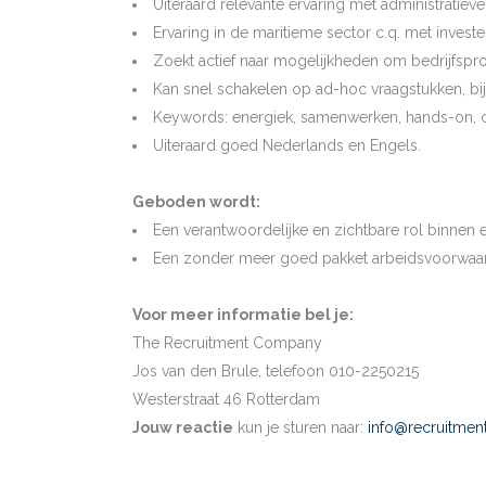
Uiteraard relevante ervaring met administratieve
Ervaring in de maritieme sector c.q. met invest
Zoekt actief naar mogelijkheden om bedrijfspro
Kan snel schakelen op ad-hoc vraagstukken, bij
Keywords: energiek, samenwerken, hands-on, o
Uiteraard goed Nederlands en Engels.
Geboden wordt:
Een verantwoordelijke en zichtbare rol binne
Een zonder meer goed pakket arbeidsvoorwaa
Voor meer informatie bel je:
The Recruitment Company
Jos van den Brule, telefoon 010-2250215
Westerstraat 46 Rotterdam
Jouw reactie
kun je sturen naar:
info@recruitmen