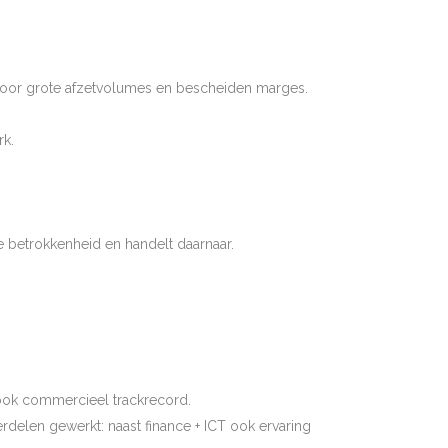
 door grote afzetvolumes en bescheiden marges.
rk.
e betrokkenheid en handelt daarnaar.
r ook commercieel trackrecord.
delen gewerkt: naast finance + ICT ook ervaring