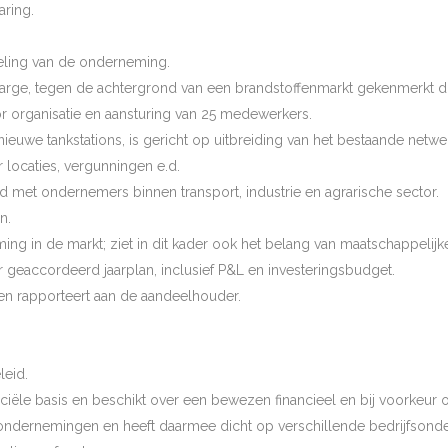
aring.
keling van de onderneming.
 marge, tegen de achtergrond van een brandstoffenmarkt gekenmerkt
 organisatie en aansturing van 25 medewerkers.
euwe tankstations, is gericht op uitbreiding van het bestaande netwe
locaties, vergunningen e.d.
 met ondernemers binnen transport, industrie en agrarische sector.
n.
ing in de markt; ziet in dit kader ook het belang van maatschappelijk
geaccordeerd jaarplan, inclusief P&L en investeringsbudget.
 en rapporteert aan de aandeelhouder.
leid.
nanciële basis en beschikt over een bewezen financieel en bij voorkeu
ondernemingen en heeft daarmee dicht op verschillende bedrijfsonder