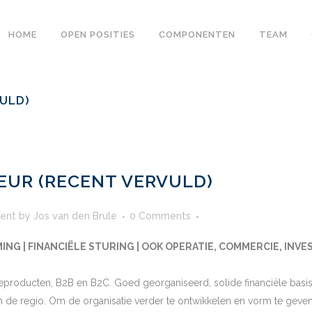
HOME
OPEN POSITIES
COMPONENTEN
TEAM
ULD)
EUR (RECENT VERVULD)
ent
by
Jos van den Brule
0 Comments
G | FINANCIËLE STURING | OOK OPERATIE, COMMERCIE, INV
producten, B2B en B2C. Goed georganiseerd, solide financiële basis en
 de regio. Om de organisatie verder te ontwikkelen en vorm te geven