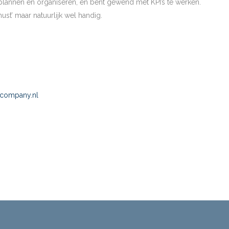
plannen en organiseren, en bent gewend met KPI’s te werken.
ust’ maar natuurlijk wel handig.
tcompany.nl