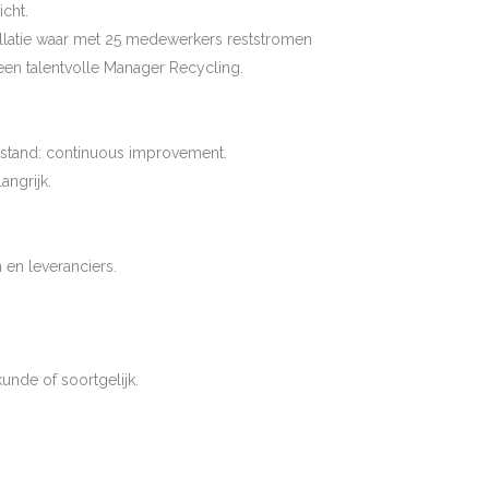
cht.
tallatie waar met 25 medewerkers reststromen
een talentvolle Manager Recycling.
tilstand: continuous improvement.
angrijk.
 en leveranciers.
nde of soortgelijk.