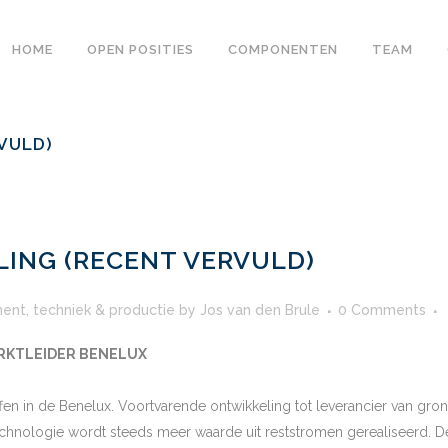
HOME
OPEN POSITIES
COMPONENTEN
TEAM
VULD)
ING (RECENT VERVULD)
ent
,
techniek & productie
by
Jos van den Brule
0 Comments
ARKTLEIDER BENELUX
offen in de Benelux. Voortvarende ontwikkeling tot leverancier van gr
chnologie wordt steeds meer waarde uit reststromen gerealiseerd. D