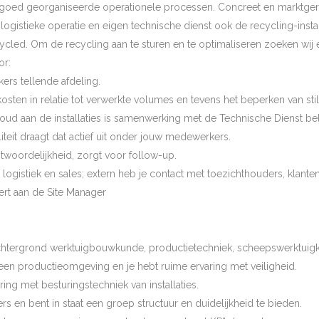
 goed georganiseerde operationele processen. Concreet en marktgeri
logistieke operatie en eigen technische dienst ook de recycling-ins
cled. Om de recycling aan te sturen en te optimaliseren zoeken wij 
or:
ers tellende afdeling.
 kosten in relatie tot verwerkte volumes en tevens het beperken van s
houd aan de installaties is samenwerking met de Technische Dienst bel
teit draagt dat actief uit onder jouw medewerkers.
antwoordelijkheid, zorgt voor follow-up.
logistiek en sales; extern heb je contact met toezichthouders, klanten
ert aan de Site Manager
htergrond werktuigbouwkunde, productietechniek, scheepswerktuigku
een productieomgeving en je hebt ruime ervaring met veiligheid.
ing met besturingstechniek van installaties.
 en bent in staat een groep structuur en duidelijkheid te bieden.