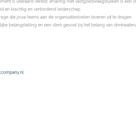
nt is uiteraard vereist; ervaring met vastgoedvraagstukken is een du
eid en krachtig en verbindend leiderschap.
drage die jouw teams aan de organisatiedoelen leveren uit te dragen.
jke belangstelling en een sterk gevoel bij het belang van drinkwate
tcompany.nl