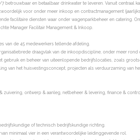
betrouwbaar en betaalbaar drinkwater te leveren. Vanuit centraal ka
woordelijk voor onder meer inkoop en contractmanagement (jaarlijks
e facilitaire diensten waar onder wagenparkbeheer en catering. Om 
ichte Manager Facilitair Management & Inkoop.
ies van de 45 medewerkers tellende afdeling.
organisatiebrede draagvlak van de inkoopdiscipline, onder meer rond
het gebruik en beheer van uiteenlopende bedrijfslocaties, zoals groo
ling van het huisvestingsconcept, projecten als verduurzaming van h
 zuivering, ontwerp & aanleg, netbeheer & levering, finance & contr
edrijfskundige of technisch bedrijfskundige richting.
rvan minimaal vier in een verantwoordelijke leidinggevende rol.