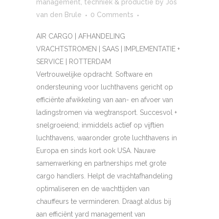
management
,
techniek & productie
by
Jos
van den Brule
0 Comments
AIR CARGO | AFHANDELING
VRACHTSTROMEN | SAAS | IMPLEMENTATIE +
SERVICE | ROTTERDAM
Vertrouwelijke opdracht. Software en
ondersteuning voor luchthavens gericht op
efficiënte afwikkeling van aan- en afvoer van
ladingstromen via wegtransport. Succesvol +
snelgroeiend; inmiddels actief op vijftien
luchthavens, waaronder grote luchthavens in
Europa en sinds kort ook USA. Nauwe
samenwerking en partnerships met grote
cargo handlers. Helpt de vrachtafhandeling
optimaliseren en de wachttijden van
chauffeurs te verminderen. Draagt aldus bij
aan efficiënt yard management van