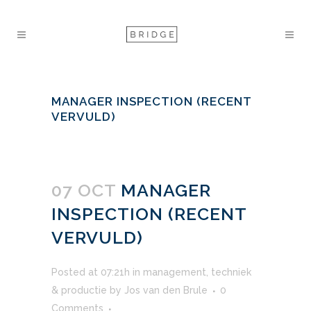
MANAGER INSPECTION (RECENT
VERVULD)
07 OCT
MANAGER
INSPECTION (RECENT
VERVULD)
Posted at 07:21h
in
management
,
techniek
& productie
by
Jos van den Brule
0
Comments