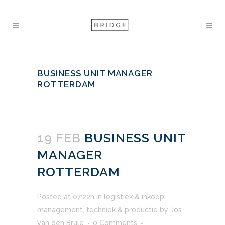
BUSINESS UNIT MANAGER
ROTTERDAM
19 FEB
BUSINESS UNIT
MANAGER
ROTTERDAM
Posted at 07:22h
in
logistiek & inkoop
,
management
,
techniek & productie
by
Jos
van den Brule
0 Comments